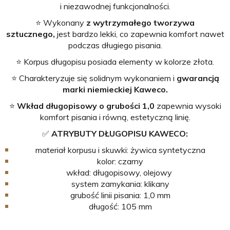
i niezawodnej funkcjonalności.
⭐️ Wykonany
z wytrzymałego tworzywa
sztucznego,
jest bardzo lekki, co zapewnia komfort nawet
podczas długiego pisania.
⭐️ Korpus długopisu posiada elementy w kolorze złota.
⭐️ Charakteryzuje się solidnym wykonaniem i
gwarancją
marki niemieckiej Kaweco.
⭐️
Wkład długopisowy o grubości 1,0
zapewnia wysoki
komfort pisania i równą, estetyczną linię.
✅
ATRYBUTY DŁUGOPISU KAWECO:
materiał korpusu i skuwki: żywica syntetyczna
kolor: czarny
wkład: długopisowy, olejowy
system zamykania: klikany
grubość linii pisania: 1,0 mm
długość: 105 mm