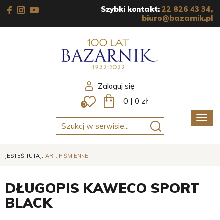
Szybki kontakt:
22 826 43 34,
biuro@bazarnik.pl
Zaloguj się
0
|
0
zł
0
Poka
men
JESTEŚ TUTAJ:
ART. PIŚMIENNE
DŁUGOPIS KAWECO SPORT
BLACK