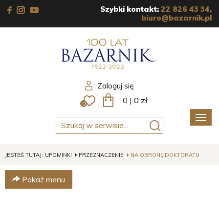
Szybki kontakt:
22 826 43 34,
biuro@bazarnik.pl
Zaloguj się
0
|
0
zł
0
Poka
men
JESTEŚ TUTAJ:
UPOMINKI
PRZEZNACZENIE
NA OBRONĘ DOKTORATU
Pokaż menu