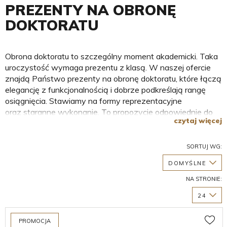
PREZENTY NA OBRONĘ
DOKTORATU
Obrona doktoratu to szczególny moment akademicki. Taka
uroczystość wymaga prezentu z klasą. W naszej ofercie
znajdą Państwo prezenty na obronę doktoratu, które łączą
elegancję z funkcjonalnością i dobrze podkreślają rangę
osiągnięcia. Stawiamy na formy reprezentacyjne
oraz staranne wykonanie. To propozycje odpowiednie do
czytaj więcej
wręczenia podczas oficjalnej chwili i do późniejszego
używania w pracy naukowej.
SORTUJ WG:
DOMYŚLNE
NA STRONIE:
24