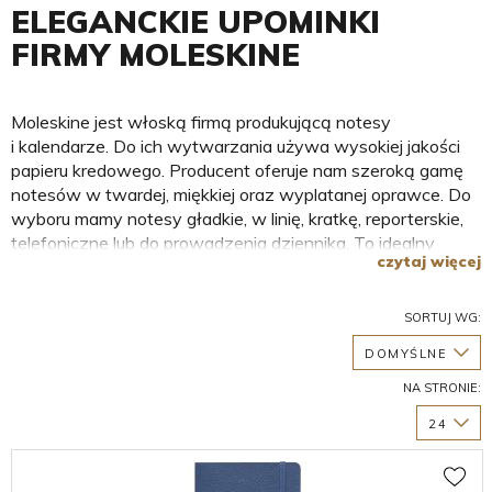
ELEGANCKIE UPOMINKI
FIRMY MOLESKINE
Moleskine jest włoską firmą produkującą notesy
i kalendarze. Do ich wytwarzania używa wysokiej jakości
papieru kredowego. Producent oferuje nam szeroką gamę
notesów w twardej, miękkiej oraz wyplatanej oprawce. Do
wyboru mamy notesy gładkie, w linię, kratkę, reporterskie,
telefoniczne lub do prowadzenia dziennika. To idealny
czytaj więcej
pomysł na elegancki upominek zarówno dla kobiet, jak
i mężczyzn. Notesy są nieodzownym elementem damskiej
torebki czy męskiej teczki. Mają również wiele zastosowań
SORTUJ WG:
- służą do zapisywania terminów ważnych spotkań, wizyt,
DOMYŚLNE
sporządzania listy zakupów czy zapisywania wspomnień,
sentencji, cytatów. Zapoznaj się z naszą ofertą, na pewno
NA STRONIE:
wybierzesz model idealny dla siebie lub bliskiej osoby.
24
MOLESKINE - ELEGANCKIE