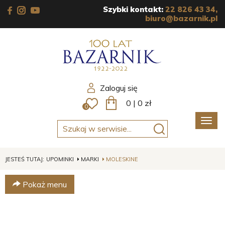
Szybki kontakt:
22 826 43 34,
biuro@bazarnik.pl
Zaloguj się
0
|
0
zł
0
Poka
men
JESTEŚ TUTAJ:
UPOMINKI
MARKI
MOLESKINE
Pokaż menu