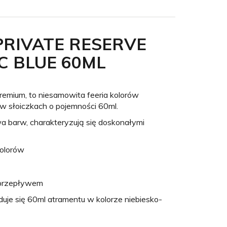
RIVATE RESERVE
 BLUE 60ML ​
emium, to niesamowita feeria kolorów
 w słoiczkach o pojemności 60ml.
a barw, charakteryzują się doskonałymi
olorów
 przepływem
duje się 60ml atramentu w kolorze niebiesko-