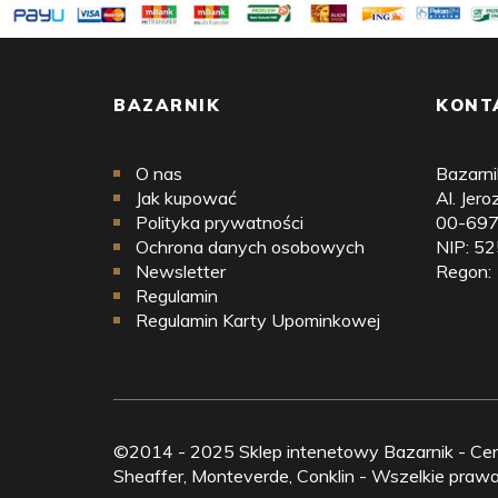
BAZARNIK
KONT
O nas
Bazarnik
Jak kupować
Al. Jer
Polityka prywatności
00-69
Ochrona danych osobowych
NIP: 5
Newsletter
Regon:
Regulamin
Regulamin Karty Upominkowej
©2014 - 2025 Sklep intenetowy Bazarnik - Centr
Sheaffer, Monteverde, Conklin - Wszelkie praw