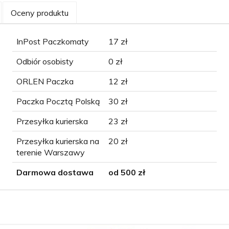
Oceny produktu
InPost Paczkomaty
17 zł
Odbiór osobisty
0 zł
ORLEN Paczka
12 zł
Paczka Pocztą Polską
30 zł
Przesyłka kurierska
23 zł
Przesyłka kurierska na
20 zł
terenie Warszawy
Darmowa dostawa
od 500 zł