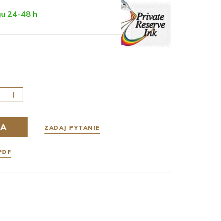
u 24-48 h
KA
ZADAJ PYTANIE
PDF