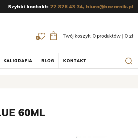
Szybki kontakt:
22 826 43 34,
biuro@bazarnik.pl
Twój koszyk:
0
produktów
|
0
zł
0
KALIGRAFIA
BLOG
KONTAKT
LUE 60ML