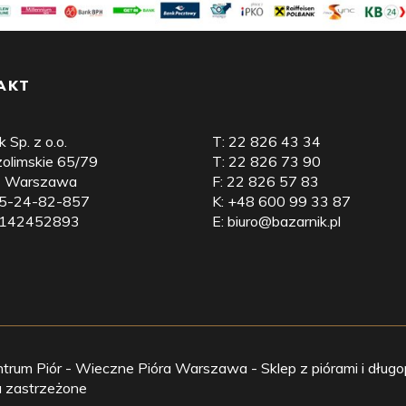
AKT
 Sp. z o.o.
T:
22 826 43 34
ozolimskie 65/79
T:
22 826 73 90
7 Warszawa
F:
22 826 57 83
25-24-82-857
K:
+48 600 99 33 87
 142452893
E:
biuro@bazarnik.pl
um Piór - Wieczne Pióra Warszawa - Sklep z piórami i długop
a zastrzeżone