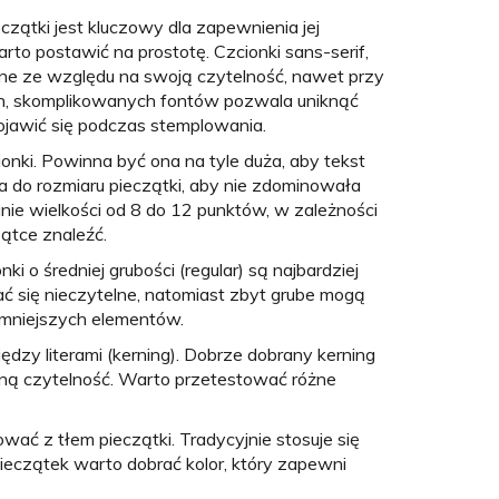
czątki jest kluczowy dla zapewnienia jej
rto postawić na prostotę. Czcionki sans-serif,
dealne ze względu na swoją czytelność, nawet przy
ch, skomplikowanych fontów pozwala uniknąć
ojawić się podczas stemplowania.
nki. Powinna być ona na tyle duża, aby tekst
 do rozmiaru pieczątki, aby nie zdominowała
nie wielkości od 8 do 12 punktów, w zależności
zątce znaleźć.
ki o średniej grubości (regular) są najbardziej
ać się nieczytelne, natomiast zbyt grube mogą
 mniejszych elementów.
dzy literami (kerning). Dobrze dobrany kerning
ólną czytelność. Warto przetestować różne
ować z tłem pieczątki. Tradycyjnie stosuje się
pieczątek warto dobrać kolor, który zapewni