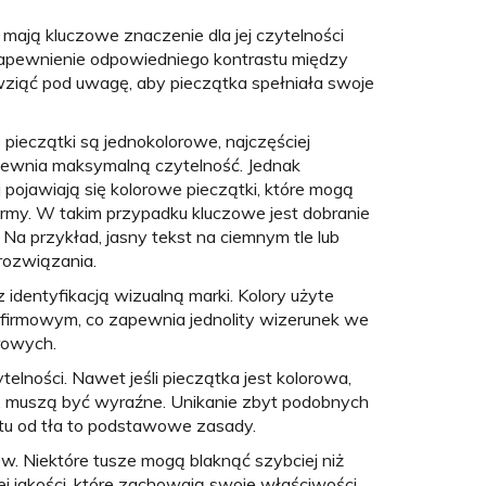
i mają kluczowe znaczenie dla jej czytelności
 zapewnienie odpowiedniego kontrastu między
wziąć pod uwagę, aby pieczątka spełniała swoje
 pieczątki są jednokolorowe, najczęściej
pewnia maksymalną czytelność. Jednak
pojawiają się kolorowe pieczątki, które mogą
firmy. W takim przypadku kluczowe jest dobranie
Na przykład, jasny tekst na ciemnym tle lub
rozwiązania.
identyfikacją wizualną marki. Kolory użyte
firmowym, co zapewnia jednolity wizerunek we
rowych.
elności. Nawet jeśli pieczątka jest kolorowa,
go, muszą być wyraźne. Unikanie zbyt podobnych
stu od tła to podstawowe zasady.
w. Niektóre tusze mogą blaknąć szybciej niż
ej jakości, które zachowają swoje właściwości