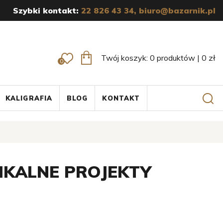
Szybki kontakt:
22 826 43 34,
biuro@bazarnik.pl
Twój koszyk:
0
produktów
|
0
zł
0
KALIGRAFIA
BLOG
KONTAKT
IKALNE PROJEKTY