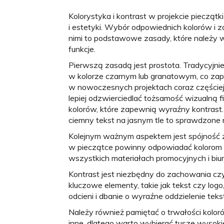
Kolorystyka i kontrast w projekcie pieczątk
i estetyki. Wybór odpowiednich kolorów i
nimi to podstawowe zasady, które należy 
funkcje.
Pierwszą zasadą jest prostota. Tradycyjnie
w kolorze czarnym lub granatowym, co za
w nowoczesnych projektach coraz częściej 
lepiej odzwierciedlać tożsamość wizualną 
kolorów, które zapewnią wyraźny kontrast. 
ciemny tekst na jasnym tle to sprawdzone 
Kolejnym ważnym aspektem jest spójność z 
w pieczątce powinny odpowiadać kolorom 
wszystkich materiałach promocyjnych i biu
Kontrast jest niezbędny do zachowania czyt
kluczowe elementy, takie jak tekst czy lo
odcieni i dbanie o wyraźne oddzielenie tek
Należy również pamiętać o trwałości koloró
inne, dlatego warto wybierać tusze wysoki