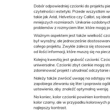
Dobór odpowiedniej czcionki do projektu pie
czytelności i estetyki. Przede wszystkim wa
takie jak Arial, Helvetica czy Calibri, są i
mniejszych rozmiarach. Unikanie ozdobny
problemów z rozmyciem liter, które mogą p
Ważnym aspektem jest także wielkość czcio
był wyraźny, ale jednocześnie dostosowana
całego projektu. Zwykle zaleca się stosowa
od ilości informacji, które muszą się na piec
Kolejną kwestią jest grubość czcionki. Czcion
uniwersalne. Czcionki zbyt cienkie mogą st
zdominować projekt i utrudniać odczytanie
Należy także zwrócić uwagę na odstępy mię
zapobiega zlewaniu się liter i poprawia og
ustawienia, aby znaleźć optymalną wersję.
Na koniec, kolor czcionki powinien kontrast
kolor czarny, ale w przypadku kolorowych 
najlepszy kontrast.