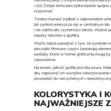
harmonizować z innymi elementami identyfikac
i styl. Dzięki temu pieczątka będzie spójna 
rozpoznać.
Trzeba również zadbać o odpowiednie umiej
lub symbol umieszcza się w centralnym lub
i nie zakłócało czytelności tekstu. Ważne 
między tekstem a grafiką.
Warto także pamiętać o tym, że symbole mo
pieczątki firmowe często zawierają elemen
siedziby, które w formie graficznej mogą by
zauważenia.
Na koniec, jakość grafiki jest kluczowa. Na
aby zapewnić ich wyraźne odwzorowanie na 
prowadzić do nieczytelnych i nieestetyczny
KOLORYSTYKA I 
NAJWAŻNIEJSZE 