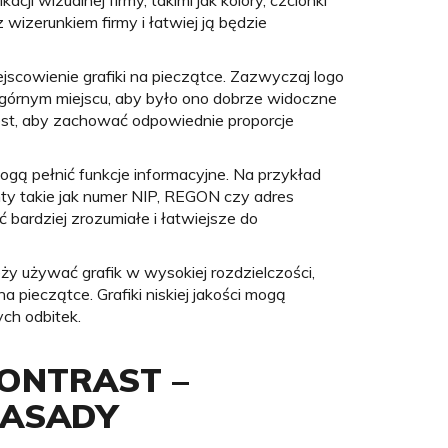
ji wizualnej firmy, takimi jak kolory, czcionki
z wizerunkiem firmy i łatwiej ją będzie
scowienie grafiki na pieczątce. Zazwyczaj logo
 górnym miejscu, aby było ono dobrze widoczne
jest, aby zachować odpowiednie proporcje
gą pełnić funkcje informacyjne. Na przykład
ty takie jak numer NIP, REGON czy adres
ć bardziej zrozumiałe i łatwiejsze do
leży używać grafik w wysokiej rozdzielczości,
pieczątce. Grafiki niskiej jakości mogą
ch odbitek.
KONTRAST –
ZASADY