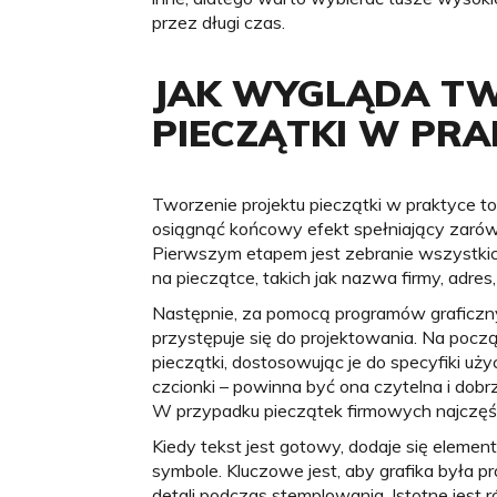
przez długi czas.
JAK WYGLĄDA TW
PIECZĄTKI W PRA
Tworzenie projektu pieczątki w praktyce to
osiągnąć końcowy efekt spełniający zarów
Pierwszym etapem jest zebranie wszystkich
na pieczątce, takich jak nazwa firmy, adres,
Następnie, za pomocą programów graficznyc
przystępuje się do projektowania. Na pocz
pieczątki, dostosowując je do specyfiki uż
czcionki – powinna być ona czytelna i dob
W przypadku pieczątek firmowych najczęście
Kiedy tekst jest gotowy, dodaje się elementy
symbole. Kluczowe jest, aby grafika była p
detali podczas stemplowania. Istotne jest