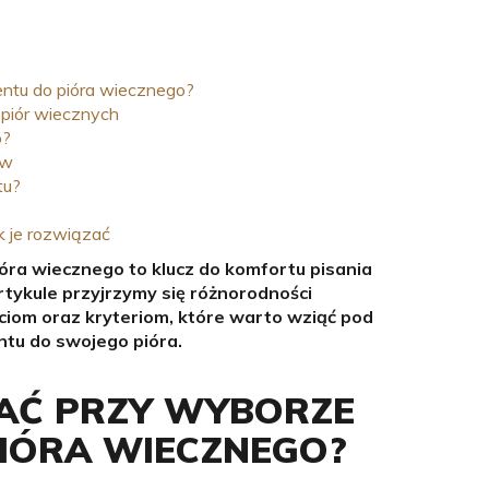
ntu do pióra wiecznego?
 piór wiecznych
o?
ów
tu?
k je rozwiązać
ra wiecznego to klucz do komfortu pisania
rtykule przyjrzymy się różnorodności
iom oraz kryteriom, które warto wziąć pod
tu do swojego pióra.
WAĆ PRZY WYBORZE
IÓRA WIECZNEGO?