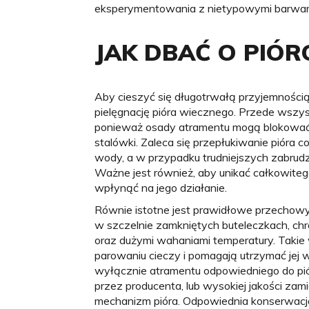
eksperymentowania z nietypowymi barwami
JAK DBAĆ O PIÓR
Aby cieszyć się długotrwałą przyjemnością
pielęgnację pióra wiecznego. Przede wszys
ponieważ osady atramentu mogą blokować
stalówki. Zaleca się przepłukiwanie pióra co
wody, a w przypadku trudniejszych zabrudz
Ważne jest również, aby unikać całkowite
wpłynąć na jego działanie.
Równie istotne jest prawidłowe przechow
w szczelnie zamkniętych buteleczkach, ch
oraz dużymi wahaniami temperatury. Taki
parowaniu cieczy i pomagają utrzymać jej w
wyłącznie atramentu odpowiedniego do p
przez producenta, lub wysokiej jakości za
mechanizm pióra. Odpowiednia konserwacja