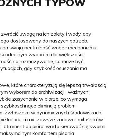
RÓŻNYCH TYPÓW
zwrócić uwagę na ich zalety i wady, aby
znego dostosowany do naszych potrzeb.
u na swoją neutralność wobec mechanizmu
że są idealnym wyborem dla większości
tność na rozmazywanie, co może być
ytuacjach, gdy szybkość osuszania ma
e, które charakteryzują się lepszą trwałością
ałym wyborem do archiwizacji i ważnych
bkie zasychanie w piórze, co wymaga
y szybkoschnące eliminują problem
ia, zwłaszcza w dynamicznych środowiskach
ie koloru, co nie zawsze zadowoli miłośników
 atrament do pióra, warto kierować się swoimi
ię maksymalnym komfortem pisania.