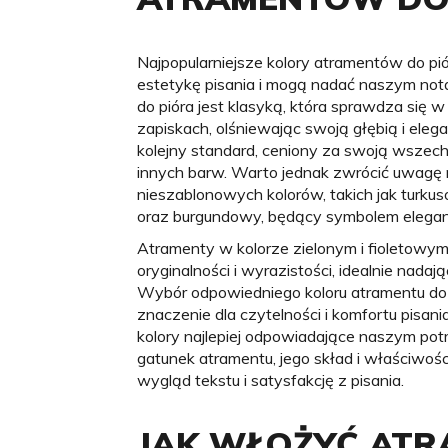
Najpopularniejsze kolory atramentów do 
estetykę pisania i mogą nadać naszym no
do pióra jest klasyką, która sprawdza się 
zapiskach, olśniewając swoją głębią i eleg
kolejny standard, ceniony za swoją wszec
innych barw. Warto jednak zwrócić uwagę 
nieszablonowych kolorów, takich jak turkus
oraz burgundowy, będący symbolem elegancji
Atramenty w kolorze zielonym i fioletowy
oryginalności i wyrazistości, idealnie nada
Wybór odpowiedniego koloru atramentu do
znaczenie dla czytelności i komfortu pisa
kolory najlepiej odpowiadające naszym potr
gatunek atramentu, jego skład i właściwo
wygląd tekstu i satysfakcję z pisania.
JAK WŁOŻYĆ ATR