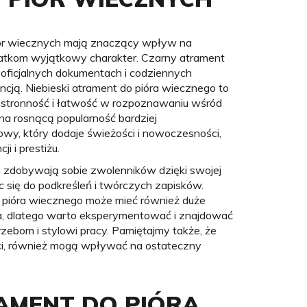
piór wiecznych mają znaczący wpływ na
tatkom wyjątkowy charakter. Czarny atrament
w oficjalnych dokumentach i codziennych
ancją. Niebieski atrament do pióra wiecznego to
hstronność i łatwość w rozpoznawaniu wśród
na rosnącą popularność bardziej
owy, który dodaje świeżości i nowoczesności,
 i prestiżu.
m zdobywają sobie zwolenników dzięki swojej
jąc się do podkreśleń i twórczych zapisków.
 pióra wiecznego może mieć również duże
nia, dlatego warto eksperymentować i znajdować
zebom i stylowi pracy. Pamiętajmy także, że
ści, również mogą wpływać na ostateczny
AMENT DO PIÓRA