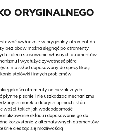
KO ORYGINALNEGO
estować wyłącznie w oryginalny atrament do
czy bez obaw można sięgnąć po atramenty
nych zaleca stosowanie własnych atramentów,
anizmu i wydłużyć żywotność pióra.
zęsto ma skład dopasowany do specyfikacji
ykania stalówki i innych problemów
okiej jakości atramenty od niezależnych
 płynne pisanie i nie uszkadzać mechanizmu
dzonych marek o dobrych opiniach, które
ściwości, takich jak wodoodporność
eanalizowanie składu i dopasowanie go do
ne korzystanie z alternatywnych atramentów
ześnie ciesząc się możliwością