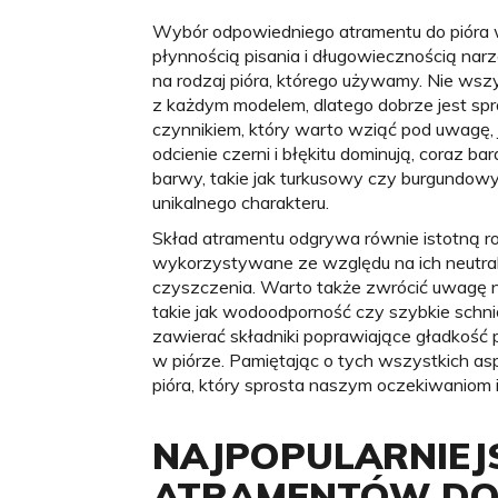
Wybór odpowiedniego atramentu do pióra w
płynnością pisania i długowiecznością na
na rodzaj pióra, którego używamy. Nie wsz
z każdym modelem, dlatego dobrze jest spr
czynnikiem, który warto wziąć pod uwagę,
odcienie czerni i błękitu dominują, coraz ba
barwy, takie jak turkusowy czy burgundo
unikalnego charakteru.
Skład atramentu odgrywa równie istotną ro
wykorzystywane ze względu na ich neutra
czyszczenia. Warto także zwrócić uwagę n
takie jak wodoodporność czy szybkie schni
zawierać składniki poprawiające gładkość 
w piórze. Pamiętając o tych wszystkich a
pióra, który sprosta naszym oczekiwaniom 
NAJPOPULARNIEJ
ATRAMENTÓW DO 