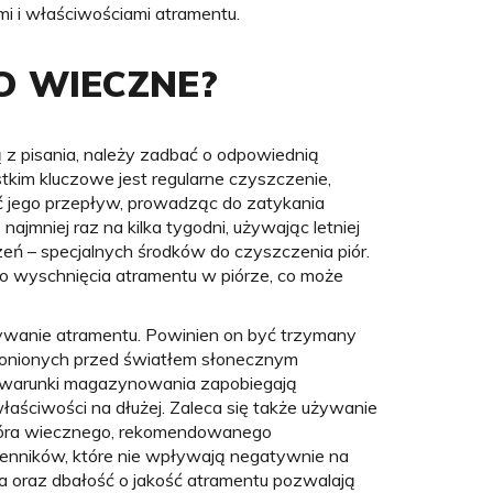
 i właściwościami atramentu.
O WIECZNE?
 z pisania, należy zadbać o odpowiednią
tkim kluczowe jest regularne czyszczenie,
 jego przepływ, prowadząc do zatykania
 najmniej raz na kilka tygodni, używając letniej
eń – specjalnych środków do czyszczenia piór.
go wyschnięcia atramentu w piórze, co może
ywanie atramentu. Powinien on być trzymany
ronionych przed światłem słonecznym
e warunki magazynowania zapobiegają
łaściwości na dłużej. Zaleca się także używanie
ióra wiecznego, rekomendowanego
mienników, które nie wpływają negatywnie na
 oraz dbałość o jakość atramentu pozwalają