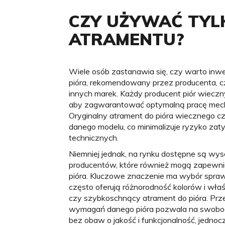
CZY UŻYWAĆ TYL
ATRAMENTU?
Wiele osób zastanawia się, czy warto inw
pióra, rekomendowany przez producenta, 
innych marek. Każdy producent piór wiecz
aby zagwarantować optymalną pracę mech
Oryginalny atrament do pióra wiecznego c
danego modelu, co minimalizuje ryzyko zat
technicznych.
Niemniej jednak, na rynku dostępne są wys
producentów, które również mogą zapewnić
pióra. Kluczowe znaczenie ma wybór spraw
często oferują różnorodność kolorów i wła
czy szybkoschnący atrament do pióra. Prz
wymagań danego pióra pozwala na swobod
bez obaw o jakość i funkcjonalność, jednoc