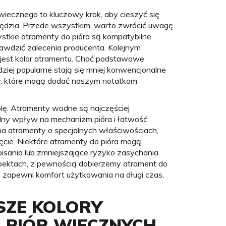
iecznego to kluczowy krok, aby cieszyć się
rzędzia. Przede wszystkim, warto zwrócić uwagę
ystkie atramenty do pióra są kompatybilne
awdzić zalecenia producenta. Kolejnym
 jest kolor atramentu. Choć podstawowe
rdziej popularne stają się mniej konwencjonalne
wy, które mogą dodać naszym notatkom
lę. Atramenty wodne są najczęściej
lny wpływ na mechanizm pióra i łatwość
a atramenty o specjalnych właściwościach,
ęcie. Niektóre atramenty do pióra mogą
pisania lub zmniejszające ryzyko zasychania
spektach, z pewnością dobierzemy atrament do
i zapewni komfort użytkowania na długi czas.
SZE KOLORY
PIÓR WIECZNYCH