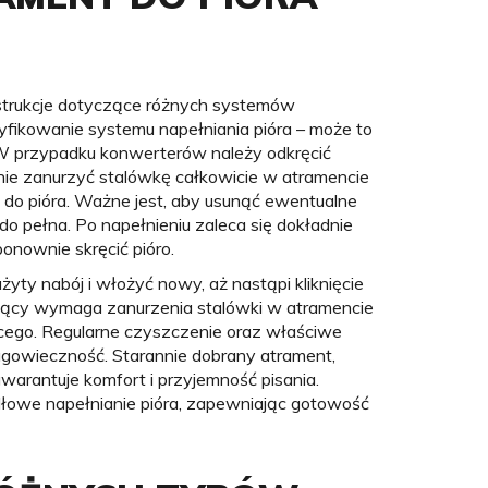
nstrukcje dotyczące różnych systemów
tyfikowanie systemu napełniania pióra – może to
 W przypadku konwerterów należy odkręcić
pnie zanurzyć stalówkę całkowicie w atramencie
 do pióra. Ważne jest, aby usunąć ewentualne
do pełna. Po napełnieniu zaleca się dokładnie
ponownie skręcić pióro.
ty nabój i włożyć nowy, aż nastąpi kliknięcie
ssący wymaga zanurzenia stalówki w atramencie
ącego. Regularne czyszczenie oraz właściwe
gowieczność. Starannie dobrany atrament,
arantuje komfort i przyjemność pisania.
łowe napełnianie pióra, zapewniając gotowość