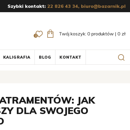
Szybki kontakt:
22 826 43 34,
biuro@bazarnik.pl
Twój koszyk:
0
produktów
|
0
zł
0
KALIGRAFIA
BLOG
KONTAKT
ATRAMENTÓW: JAK
ZY DLA SWOJEGO
O