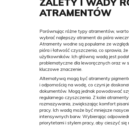
ZALETY I WADY 
ATRAMENTÓW
Porównując różne typy atramentów, warto 
wybrać najlepszy atrament do pióra wiec
Atramenty wodne są popularne ze względ
pióra i łatwość czyszczenia, co sprawia, 
użytkowników. Ich główną wadą jest poda
problematyczne dla leworęcznych oraz w s
kluczowe znaczenie.
Alternatywą mogą być atramenty pigmentow
i odpornością na wodę, co czyni je doskon
dokumentów. Mogą jednak powodować szy
regularnego czyszczenia. Z kolei atrament
rozmazywania, zwiększając komfort pisan
pracy. Ich wadą może być mniejsze nasycen
intensywnych barw. Wybierając odpowiedni
priorytetami i stylem pracy, aby cieszyć s