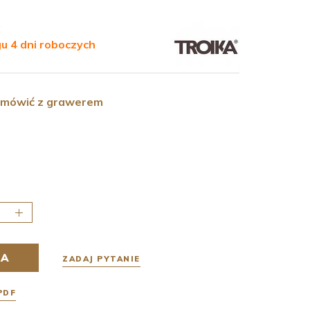
C
u 4 dni roboczych
amówić z grawerem
KA
ZADAJ PYTANIE
PDF