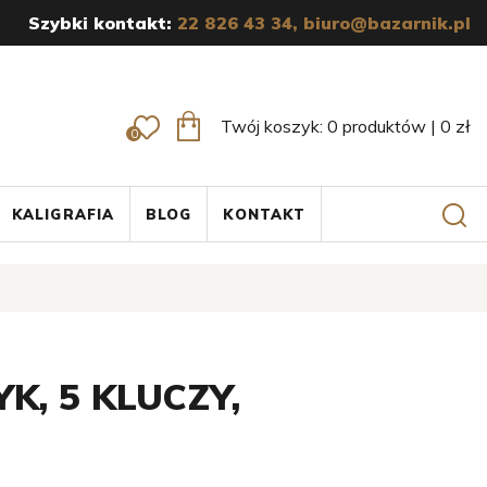
Szybki kontakt:
22 826 43 34,
biuro@bazarnik.pl
Twój koszyk:
0
produktów
|
0
zł
0
KALIGRAFIA
BLOG
KONTAKT
K, 5 KLUCZY,