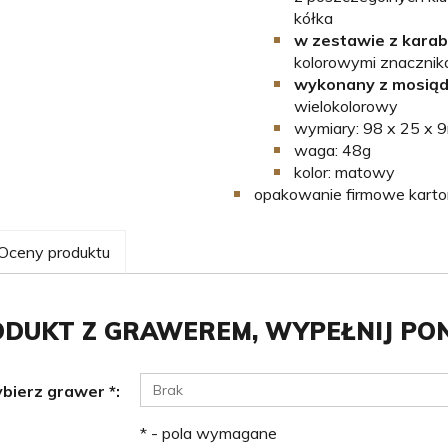
kółka
w zestawie z karab
kolorowymi znacznika
wykonany z mosiądz
wielokolorowy
wymiary: 98 x 25 x
waga: 48g
kolor: matowy
opakowanie firmowe karton
Oceny produktu
DUKT Z GRAWEREM, WYPEŁNIJ PO
bierz grawer
*
:
Brak
* - pola wymagane