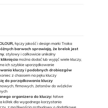
COLOUR,
łączy jakość i design marki Troika
óżnych barwach sprawiają, że brelok jest
ny
, stylowy i całkowicie unikalny
kliknięcia
można dodać lub wyjąć wiele kluczy,
 na ich szybkie uporządkowanie
owania kluczy i podobnych drobiazgów
 koniec z chaosem na pęku kluczy
się do porządkowania kluczy
owych, firmowych, żetonów do wózków
nnych
nego organizera do kluczy:
łatwe
na kółek dla wygodnego korzystania
uczy, z możliwością rozbudowy o dodatkowe