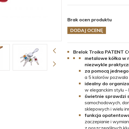
Brak ocen produktu
DODAJ OCENĘ
Brelok Troika PATENT 
metalowe kółka w r
niezwykle praktycz
za pomocą jednego 
a 5 kolorów pozwala
idealny do organiz
w eleganckim stylu –
świetnie sprawdzi 
samochodowych, dom
sklepowych i wielu i
funkcja opatentowa
zaczepianie i wymia
z poszczególnych kl