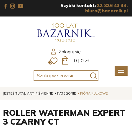
Szybki kontakt:
22 826 43 34,
biuro@bazarnik.pl
Zaloguj się
0
|
0
zł
0
Poka
men
JESTEŚ TUTAJ:
ART. PIŚMIENNE
KATEGORIE
PIÓRA KULKOWE
ROLLER WATERMAN EXPERT
3 CZARNY CT